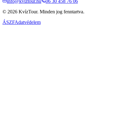
info@kviztour.hu
06 30 458 76 06
© 2026 KvízTour. Minden jog fenntartva.
ÁSZF
Adatvédelem