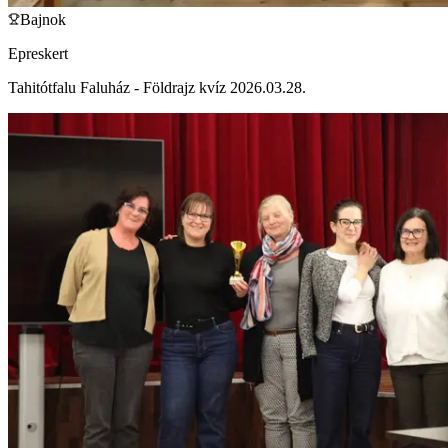
Bajnok
Epreskert
Tahitótfalu Faluház - Földrajz kvíz 2026.03.28.