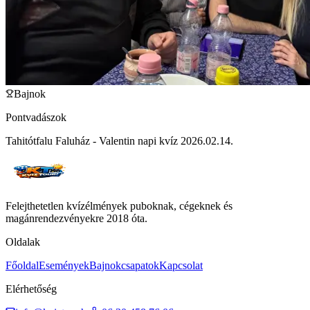
Bajnok
Pontvadászok
Tahitótfalu Faluház - Valentin napi kvíz 2026.02.14.
Felejthetetlen kvízélmények puboknak, cégeknek és
magánrendezvényekre 2018 óta.
Oldalak
Főoldal
Események
Bajnokcsapatok
Kapcsolat
Elérhetőség