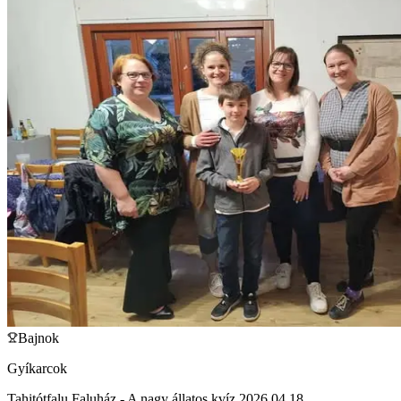
Bajnok
Gyíkarcok
Tahitótfalu Faluház - A nagy állatos kvíz 2026.04.18.