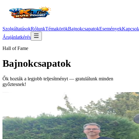
Szolgáltatások
Rólunk
Témakörök
Bajnokcsapatok
Események
Kapcsol
Árajánlatkérés
Hall of Fame
Bajnokcsapatok
Ők hozták a legjobb teljesítményt — gratulálunk minden
győztesnek!